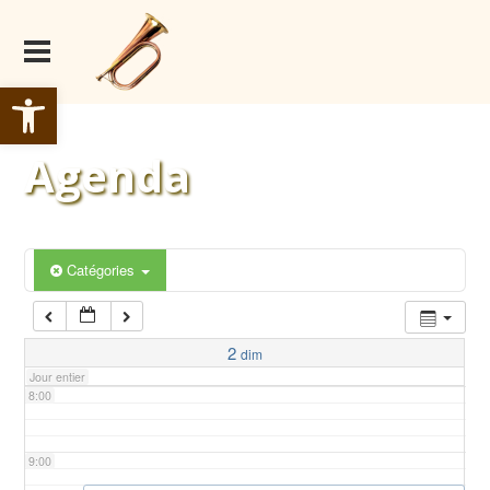
2:00
3:00
Ouvrir la barre d’outils
4:00
Agenda
5:00
6:00
Catégories
7:00
2
dim
Jour entier
8:00
9:00