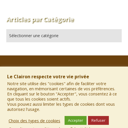
Articles par Catégorie
Informations sur le site
Le Clairon respecte votre vie privée
Notre site utilise des "cookies" afin de faciliter votre
•
Mentions légales
navigation, en mémorisant certaines de vos préférences.
•
Charte des Contributions
En cliquant sur le bouton "Accepter", vous consentez à ce
•
Politique de Confidentialité
que tous les cookies soient actifs.
Vous pouvez aussi limiter les types de cookies dont vous
autorisez l'usage.
Choix des types de cookies
Accepter
Refuser
© 2026 Le Clairon de L'Atax. Bento theme by Satori