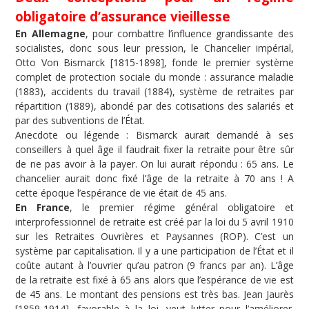
obligatoire d’assurance vieillesse
En Allemagne
, pour combattre l’influence grandissante des
socialistes, donc sous leur pression, le Chancelier impérial,
Otto Von Bismarck [1815-1898], fonde le premier système
complet de protection sociale du monde : assurance maladie
(1883), accidents du travail (1884), système de retraites par
répartition (1889), abondé par des cotisations des salariés et
par des subventions de l’État.
Anecdote ou légende : Bismarck aurait demandé à ses
conseillers à quel âge il faudrait fixer la retraite pour être sûr
de ne pas avoir à la payer. On lui aurait répondu : 65 ans. Le
chancelier aurait donc fixé l’âge de la retraite à 70 ans ! A
cette époque l’espérance de vie était de 45 ans.
En France
, le premier régime général obligatoire et
interprofessionnel de retraite est créé par la loi du 5 avril 1910
sur les Retraites Ouvrières et Paysannes (ROP). C’est un
système par capitalisation. Il y a une participation de l’État et il
coûte autant à l’ouvrier qu’au patron (9 francs par an). L’âge
de la retraite est fixé à 65 ans alors que l’espérance de vie est
de 45 ans. Le montant des pensions est très bas. Jean Jaurès
[1859-1914], favorable à la loi, veut lutter pour l’améliorer.