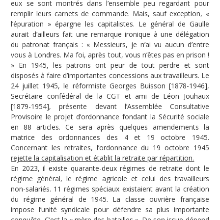
eux se sont montrés dans l’ensemble peu regardant pour
remplir leurs carnets de commande. Mais, sauf exception, «
l’épuration » épargne les capitalistes. Le général de Gaulle
aurait d’ailleurs fait une remarque ironique à une délégation
du patronat français : « Messieurs, je n’ai vu aucun d’entre
vous à Londres. Ma foi, après tout, vous n’êtes pas en prison !
» En 1945, les patrons ont peur de tout perdre et sont
disposés à faire d’importantes concessions aux travailleurs. Le
24 juillet 1945, le réformiste Georges Buisson [1878-1946],
Secrétaire confédéral de la CGT et ami de Léon Jouhaux
[1879-1954], présente devant l’Assemblée Consultative
Provisoire le projet d’ordonnance fondant la Sécurité sociale
en 88 articles. Ce sera après quelques amendements la
matrice des ordonnances des 4 et 19 octobre 1945.
Concernant les retraites, l’ordonnance du 19 octobre 1945
rejette la capitalisation et établit la retraite par répartition.
En 2023, il existe quarante-deux régimes de retraite dont le
régime général, le régime agricole et celui des travailleurs
non-salariés. 11 régimes spéciaux existaient avant la création
du régime général de 1945. La classe ouvrière française
impose l’unité syndicale pour défendre sa plus importante
conquête. C’est la « mère des batailles ». De son issue dépend