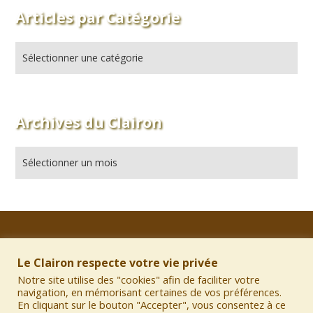
Articles par Catégorie
Archives du Clairon
Informations sur le site
Le Clairon respecte votre vie privée
Notre site utilise des "cookies" afin de faciliter votre
•
Mentions légales
navigation, en mémorisant certaines de vos préférences.
•
Charte des Contributions
En cliquant sur le bouton "Accepter", vous consentez à ce
•
Politique de Confidentialité