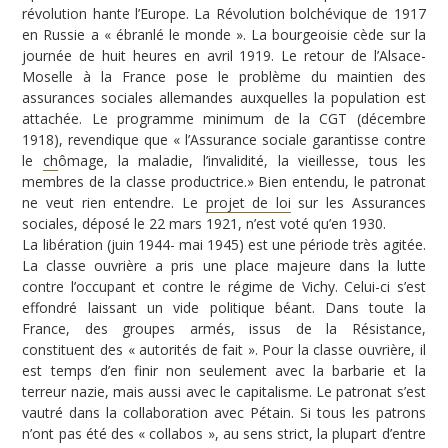
révolution hante l’Europe. La Révolution bolchévique de 1917
en Russie a « ébranlé le monde ». La bourgeoisie cède sur la
journée de huit heures en avril 1919. Le retour de l’Alsace-
Moselle à la France pose le problème du maintien des
assurances sociales allemandes auxquelles la population est
attachée. Le programme minimum de la CGT (décembre
1918), revendique que « l’Assurance sociale garantisse contre
le
ch
ômage, la maladie, l’invalidité, la vieillesse, tous les
membres de la classe productrice.» Bien entendu, le patronat
ne veut rien entendre. Le
projet de loi
sur les Assurances
sociales, déposé le 22 mars 1921, n’est voté qu’en 1930.
La libération (juin 1944- mai 1945) est une période très agitée.
La classe ouvrière a pris une place majeure dans la lutte
contre l’occupant et contre le régime de Vichy. Celui-ci s’est
effondré laissant un vide politique béant. Dans toute la
France, des groupes armés, issus de la Résistance,
constituent des « autorités de fait ». Pour la classe ouvrière, il
est temps d’en finir non seulement avec la barbarie et la
terreur nazie, mais aussi avec le capitalisme. Le patronat s’est
vautré dans la collaboration avec Pétain. Si tous les patrons
n’ont pas été des « collabos », au sens strict, la plupart d’entre