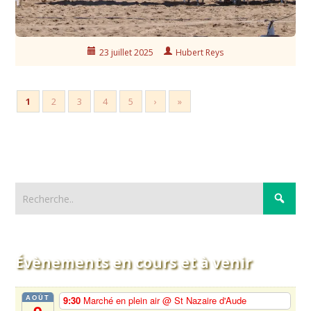
23 juillet 2025
Hubert Reys
1
2
3
4
5
›
»
Évènements en cours et à venir
AOÛT
9:30
Marché en plein air
@ St Nazaire d'Aude