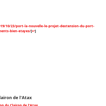
019/10/23/port-la-nouvelle-le-projet-dextension-du-port-
[
↩
]
ments-bien-etayes/
lairon de l'Atax
on du Clairon de l'Atax