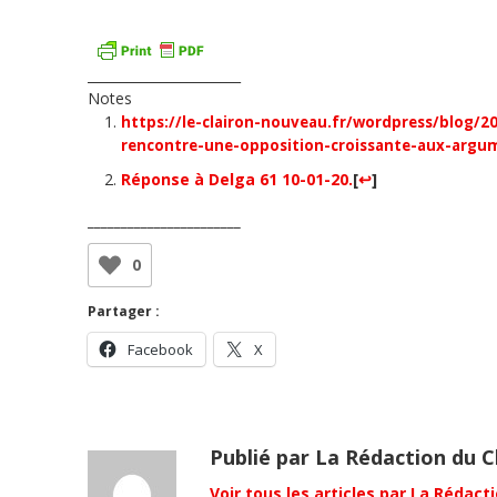
_______________________
Notes
https://le-clairon-nouveau.fr/wordpress/blog/2
rencontre-une-opposition-croissante-aux-argu
Réponse à Delga 61 10-01-20.
[
↩
]
_______________________
0
Partager :
Facebook
X
Publié par La Rédaction du C
Voir tous les articles par La Rédacti