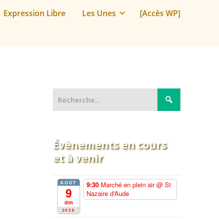
Expression Libre
Les Unes
[Accès WP]
Évènements en cours
et à venir
AOÛT
9:30
Marché en plein air
@ St
9
Nazaire d'Aude
dim
2026