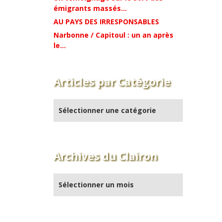
émigrants massés...
AU PAYS DES IRRESPONSABLES
Narbonne / Capitoul : un an après
le...
Articles par Catégorie
Archives du Clairon