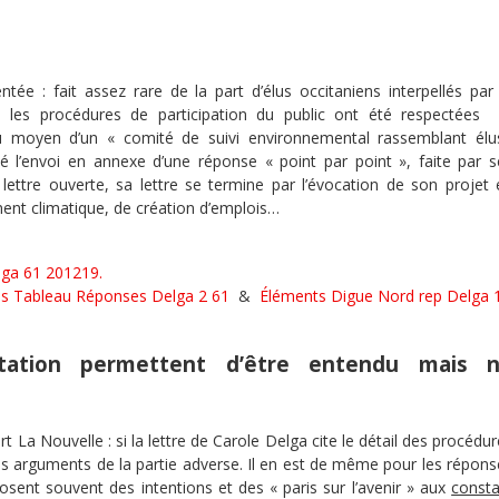
ée : fait assez rare de la part d’élus occitaniens interpellés par 
 les procédures de participation du public ont été respectées 
 au moyen d’un « comité de suivi environnemental rassemblant élu
né l’envoi en annexe d’une réponse « point par point », faite par s
 lettre ouverte, sa lettre se termine par l’évocation de son projet 
ment climatique, de création d’emplois…
lga 61 201219.
s Tableau Réponses Delga 2 61
&
Éléments Digue Nord rep Delga 
rtation permettent d’être entendu mais 
t La Nouvelle : si la lettre de Carole Delga cite le détail des procédu
 des arguments de la partie adverse. Il en est de même pour les répon
sent souvent des intentions et des « paris sur l’avenir » aux
consta