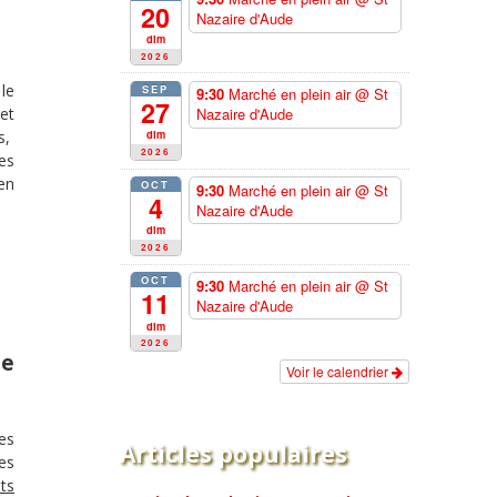
20
Nazaire d'Aude
dim
2026
le
SEP
9:30
Marché en plein air
@ St
27
et
Nazaire d'Aude
s,
dim
2026
es
en
OCT
9:30
Marché en plein air
@ St
4
Nazaire d'Aude
dim
2026
OCT
9:30
Marché en plein air
@ St
1
11
Nazaire d'Aude
dim
2026
ne
Voir le calendrier
res
Articles populaires
ses
ts