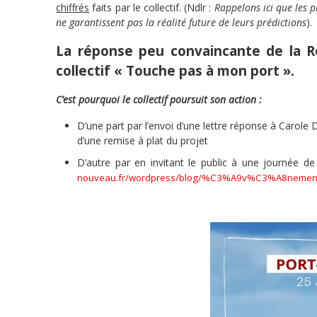
chiffrés
faits par le collectif. (Ndlr :
Rappelons ici que les p
ne garantissent pas la réalité future de leurs prédictions
).
La réponse peu convaincante de la R
collectif « Touche pas à mon port ».
C’est pourquoi le collectif poursuit son action :
D’une part par l’envoi d’une lettre réponse à Carole
d’une remise à plat du projet
D’autre par en invitant le public à une journée 
nouveau.fr/wordpress/blog/%C3%A9v%C3%A8nement/ras