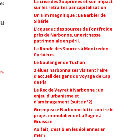
La crise des Subprimes et son impact
ues
sur les retraites par capitalisation
Un film magnifique : Le Barbier de
du
Sibérie
L’aqueduc des sources de Fontfroide
près de Narbonne, une richesse
patrimoniale en péril.
La Ronde des Sources à Montredon-
Corbières
Le boulanger de Tuchan
2 élues narbonnaises visitent l’aire
on-
d’accueil des gens du voyage de Cap
de Pla
Le Rec de Veyret à Narbonne : un
enjeu d’urbanisme et
d’aménagement (suite n°2)
Greenpeace Narbonne lutte contre le
projet immobilier de La Sagne à
Gruissan
Au fait, c’est bien les éoliennes en
mer ?