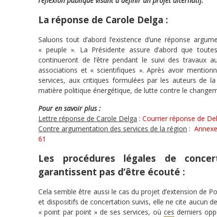
réflexion publique visant à définir un projet alternatif.
La réponse de Carole Delga :
Saluons tout d’abord l’existence d’une réponse argument
« peuple ». La Présidente assure d’abord que toutes
continueront de l’être pendant le suivi des travaux
associations et « scientifiques ». Après avoir mention
services, aux critiques formulées par les auteurs de la
matière politique énergétique, de lutte contre le change
Pour en savoir plus :
Lettre réponse de Carole Delga
:
Courrier réponse de De
Contre argumentation des services de la région
:
Annexe
61
Les procédures légales de conce
garantissent pas d’être écouté :
Cela semble être aussi le cas du projet d’extension de Por
et dispositifs de concertation suivis, elle ne cite aucun
« point par point » de ses services, où
ces
derniers oppo