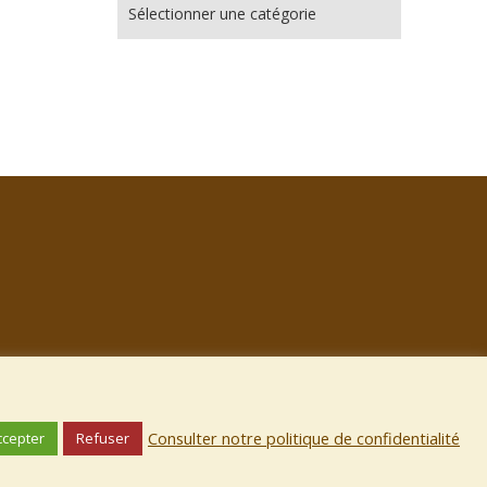
Consulter notre politique de confidentialité
ccepter
Refuser
© 2026 Le Clairon de L'Atax. Bento theme by Satori